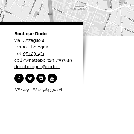
Boutique Dodo
via D'Azeglio 4
40100 - Bologna
Tel.
051 231431
cell./whatsapp
329 7393519
dodobologna@dodo.it
NF2009 – P.I. 02984531208