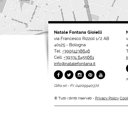
Natale Fontana Gioielli
via Francesco Rizzoli 1/2 AB
v
40125 - Bologna
4
Tel.
+39051238646
T
Cell.
+39331 6455661
i
info@natalefontana.it
N
Gifra srl – P.I. 04209940370
© Tutti i diritti riservati -
Privacy Policy
Cook