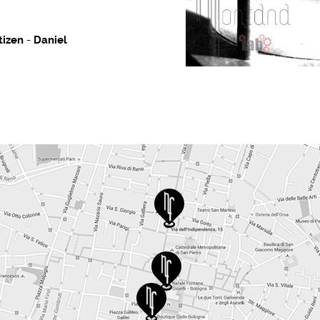
tizen
-
Daniel