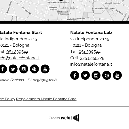
Natale Fontana Start
Natale Fontana Lab
ia Indipendenza 15
via Indipendenza 15
0121 - Bologna
40121 - Bologna
el.
051 239544
Tel.
051 239544
nfo@natalefontana.it
Cell.
335 5455329
info@natalefontana.it
atale Fontana – P.I. 02989091208
ie Policy
Regolamento Natale Fontana Card
Credits