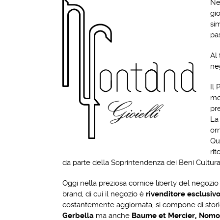
Ne
gi
si
pas
Al
ne
Il 
mo
pr
La
or
Qu
ri
da parte della Soprintendenza dei Beni Culturali
Oggi nella preziosa cornice liberty del negozio 
brand, di cui il negozio è
rivenditore esclusivo
costantemente aggiornata, si compone di stori
Gerbella
ma anche
Baume et Mercier, Nomo