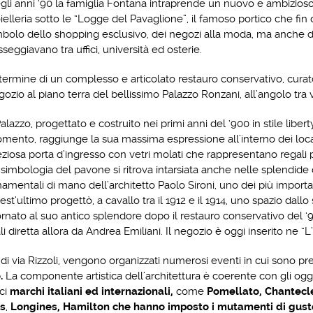
gli anni ‘90 la famiglia Fontana intraprende un nuovo e ambizioso 
oielleria sotto le “Logge del Pavaglione”, il famoso portico che fin
mbolo dello shopping esclusivo, dei negozi alla moda, ma anche del ri
seggiavano tra uffici, università ed osterie.
 termine di un complesso e articolato restauro conservativo, curato
gozio al piano terra del bellissimo Palazzo Ronzani, all’angolo tra 
Palazzo, progettato e costruito nei primi anni del ‘900 in stile liber
mento, raggiunge la sua massima espressione all’interno dei locali 
eziosa porta d’ingresso con vetri molati che rappresentano regali 
 simbologia del pavone si ritrova intarsiata anche nelle splendide d
namentali di mano dell’architetto Paolo Sironi, uno dei più important
est’ultimo progettò, a cavallo tra il 1912 e il 1914, uno spazio dall
tornato al suo antico splendore dopo il restauro conservativo del ‘
 diretta allora da Andrea Emiliani. Il negozio è oggi inserito ne “L
di via Rizzoli, vengono organizzati numerosi eventi in cui sono pre
.
La componente artistica dell’architettura è coerente con gli ogg
ci
marchi italiani ed internazionali,
come
Pomellato, Chantecler
s
,
Longines, Hamilton
che hanno imposto i mutamenti di gusto