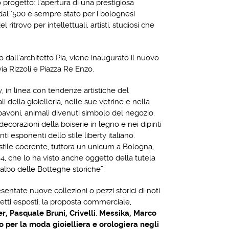
progetto: l’apertura di una prestigiosa
 dal ‘500 è sempre stato per i bolognesi
trovo per intellettuali, artisti, studiosi che
 dall’architetto Pia, viene inaugurato il nuovo
via Rizzoli e Piazza Re Enzo.
ty, in linea con tendenze artistiche del
della gioielleria, nelle sue vetrine e nella
pavoni, animali divenuti simbolo del negozio.
ecorazioni della boiserie in legno e nei dipinti
i esponenti dello stile liberty italiano.
o stile coerente, tuttora un unicum a Bologna,
94, che lo ha visto anche oggetto della tutela
’albo delle Botteghe storiche”.
sentate nuove collezioni o pezzi storici di noti
etti esposti; la proposta commerciale,
, Pasquale Bruni, Crivelli
,
Messika, Marco
 per la moda gioielliera e orologiera negli