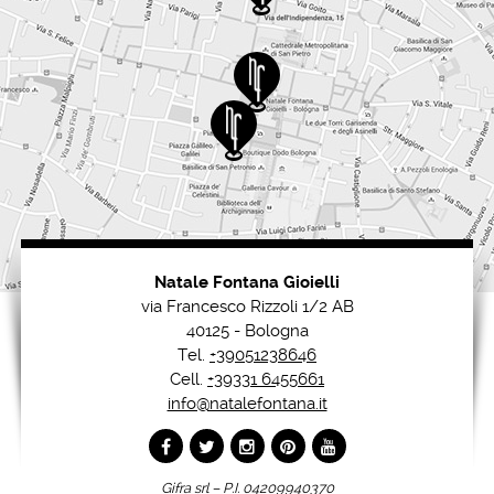
Natale Fontana Gioielli
via Francesco Rizzoli 1/2 AB
40125 - Bologna
Tel.
+39051238646
Cell.
+39331 6455661
info@natalefontana.it
Gifra srl – P.I. 04209940370