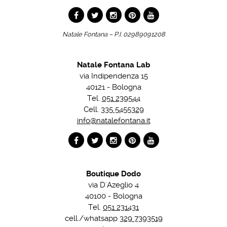
Natale Fontana – P.I. 02989091208
Natale Fontana Lab
via Indipendenza 15
40121 - Bologna
Tel.
051 239544
Cell.
335 5455329
info@natalefontana.it
Boutique Dodo
via D'Azeglio 4
40100 - Bologna
Tel.
051 231431
cell./whatsapp
329 7393519