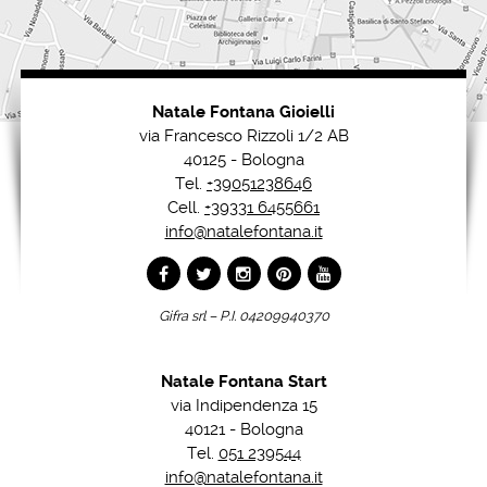
Natale Fontana Gioielli
via Francesco Rizzoli 1/2 AB
40125 - Bologna
Tel.
+39051238646
Cell.
+39331 6455661
info@natalefontana.it
Gifra srl – P.I. 04209940370
Natale Fontana Start
via Indipendenza 15
40121 - Bologna
Tel.
051 239544
info@natalefontana.it