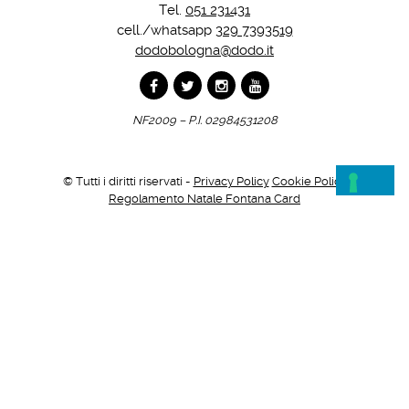
Tel.
051 231431
cell./whatsapp
329 7393519
dodobologna@dodo.it
NF2009 – P.I. 02984531208
© Tutti i diritti riservati -
Privacy Policy
Cookie Policy
Regolamento Natale Fontana Card
Credits
ISCRIVITI ALLA