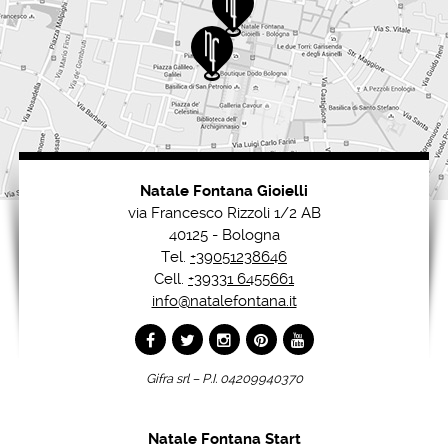
Natale Fontana Gioielli
via Francesco Rizzoli 1/2 AB
40125 - Bologna
Tel.
+39051238646
Cell.
+39331 6455661
info@natalefontana.it
Gifra srl – P.I. 04209940370
Natale Fontana Start