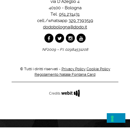
via D'Azeglio 4
40100 - Bologna
Tel.
051 231431
cell./whatsapp
329 7393519
dodobologna@dodo.it
NF2009 – P.I. 02984531208
© Tutti i diritti riservati -
Privacy Policy
Cookie Policy
Regolamento Natale Fontana Card
Credits