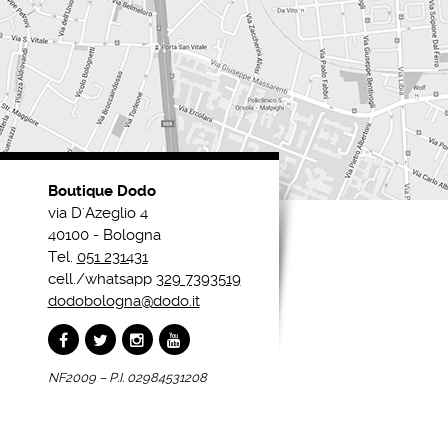
Boutique Dodo
via D'Azeglio 4
40100 - Bologna
Tel.
051 231431
cell./whatsapp
329 7393519
dodobologna@dodo.it
NF2009 – P.I. 02984531208