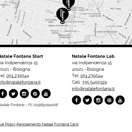
Natale Fontana Start
Natale Fontana Lab
ia Indipendenza 15
via Indipendenza 15
0121 - Bologna
40121 - Bologna
el.
051 239544
Tel.
051 239544
nfo@natalefontana.it
Cell.
335 5455329
info@natalefontana.it
atale Fontana – P.I. 02989091208
ie Policy
Regolamento Natale Fontana Card