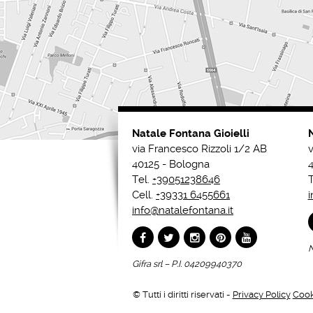
Natale Fontana Gioielli
via Francesco Rizzoli 1/2 AB
v
40125 - Bologna
4
Tel.
+39051238646
T
Cell.
+39331 6455661
i
info@natalefontana.it
N
Gifra srl – P.I. 04209940370
© Tutti i diritti riservati -
Privacy Policy
Cook