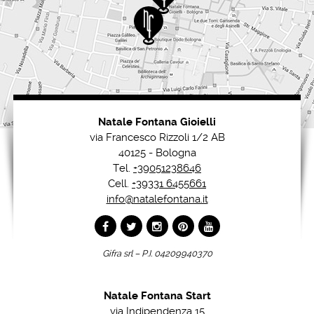
Natale Fontana Gioielli
via Francesco Rizzoli 1/2 AB
40125 - Bologna
Tel.
+39051238646
Cell.
+39331 6455661
info@natalefontana.it
Gifra srl – P.I. 04209940370
Natale Fontana Start
via Indipendenza 15